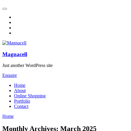
Magnacell
Just another WordPress site
Enquire
Home
About
Online Shopping
Portfolio
Contact
Home
Monthly Archives: March 2025