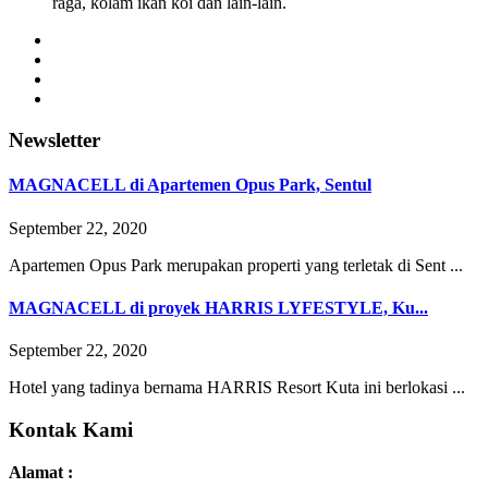
raga, kolam ikan koi dan lain-lain.
Newsletter
MAGNACELL di Apartemen Opus Park, Sentul
September 22, 2020
Apartemen Opus Park merupakan properti yang terletak di Sent ...
MAGNACELL di proyek HARRIS LYFESTYLE, Ku...
September 22, 2020
Hotel yang tadinya bernama HARRIS Resort Kuta ini berlokasi ...
Kontak Kami
Alamat :