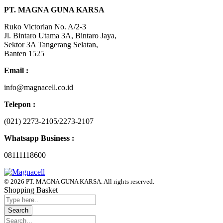
PT. MAGNA GUNA KARSA
Ruko Victorian No. A/2-3
Jl. Bintaro Utama 3A, Bintaro Jaya,
Sektor 3A Tangerang Selatan,
Banten 1525
Email :
info@magnacell.co.id
Telepon :
(021) 2273-2105/2273-2107
Whatsapp Business :
08111118600
© 2026 PT. MAGNA GUNA KARSA. All rights reserved.
Shopping Basket